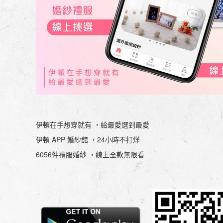
伊頓在手想穿就有 ，給最愛選到最愛
伊頓 APP 婚紗舘 ，24小時不打烊
6056件禮服婚紗 ，線上全款無限看