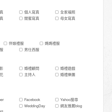
真
個人寫真
全家福照
真
閨蜜寫真
母女寫真
)
伴娘禮服
媽媽禮服
服
男仕西服
影
婚禮顧問
婚禮遊戲
花
主持人
婚禮樂團
er
Facebook
Yahoo搜尋
薦
WeddingDay
網友推薦blog
紹