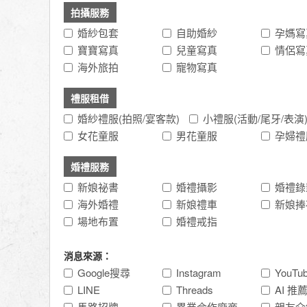
拍攝服務
婚紗包套
自助婚紗
孕媽寫
寶寶寫真
兒童寫真
情侶寫
海外旅拍
寵物寫真
禮服租借
婚紗禮服(拍照/宴客款)
小禮服(活動/尾牙/表演
女花童服
男花童服
孕婦禮
婚禮服務
新娘祕書
婚禮攝影
婚禮錄
海外婚禮
新娘禮車
新娘捧
場地布置
婚禮戒指
消息來源：
Google搜尋
Instagram
YouTub
LINE
Threads
AI 推
馬路招牌
異業合作廠商
親友介